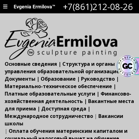
+7(861)212-08-26
Evgenia Ermilova™
Основные сведения
|
Структура и органы
управления образовательной организацией
|
Документы
|
Образование
|
Руководство
|
Материально-техническое обеспечение
|
Платные образовательные услуги
|
Финансово-
хозяйственная деятельность
|
Вакантные места
для приема
|
Доступная среда
|
Международное сотрудничество
|
Вакансии
школы
|
Оплата обучения материнским капиталом и
социальный налоговый вычет на обучение