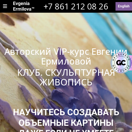
Evgenia
+7 861 212 08 26
English
Ermilova™
Авторский VIP-курс Евгении
Ермиловой
КЛУБ. СКУЛЬПТУРНАЯ
ЖИВОПИСЬ
НАУЧИТЕСЬ СОЗДАВАТЬ
ОБЪЕМНЫЕ КАРТИНЫ